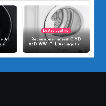
Le Asciugatrici
e AI
Recensione Indesit C YD
i e
83D WW IT: L’Asciugatrice
llo
a Pompa di Calore per il
Tuo Benessere