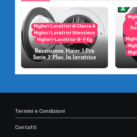
Migl
Migliori Lavatrici di Classe A
Do
Migliori Lavatrici Silenziose
Migli
Migliori-Lavatrici-8-9 Kg
Migl
Recensione Haier I-Pro
Migl
Serie 7 Plus: la lavatrice
che strizza l’occhio al
R
futuro!
WW
lava
Termini e Condizioni
Contatti