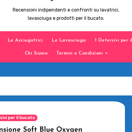
Recensioni indipendenti e confronti su lavatrici,
lavasciuga e prodotti per il bucato.
Le Asciugatrici
Le Lavasciuga
I Detersivi per 
Chi Siamo
Termini e Condizioni
sivi per il bucato
nsione Soft Blue Oxygen