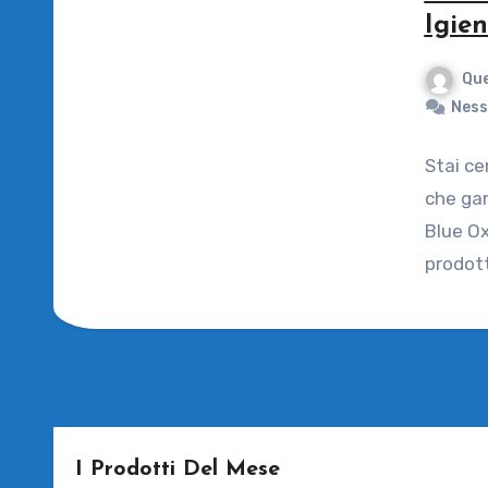
Igie
Que
Ness
Stai ce
che gar
Blue Ox
prodott
I Prodotti Del Mese