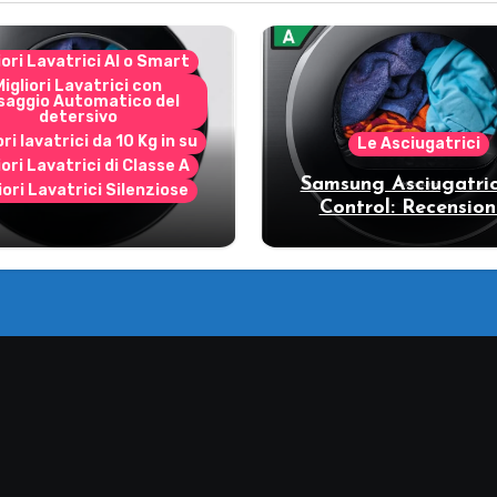
iori Lavatrici AI o Smart
Migliori Lavatrici con
saggio Automatico del
detersivo
ori lavatrici da 10 Kg in su
Le Asciugatrici
iori Lavatrici di Classe A
Samsung Asciugatric
iori Lavatrici Silenziose
Control: Recension
ecensione Samsung
vantaggi del mode
Bespoke AI
pompa di calore
11DB7B94GE/U3: la
trice intelligente che
fa risparmiare