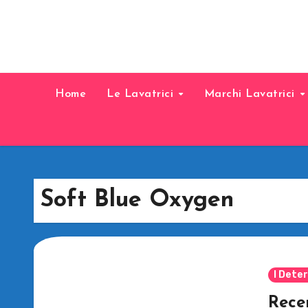
Home
Le Lavatrici
Marchi Lavatrici
Soft Blue Oxygen
I Deter
Rece