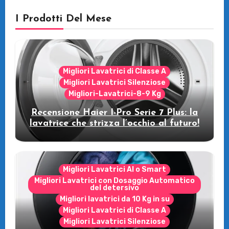
I Prodotti Del Mese
Migliori Lavatrici di Classe A
Migliori Lavatrici Silenziose
Migliori-Lavatrici-8-9 Kg
Recensione Haier I-Pro Serie 7 Plus: la
lavatrice che strizza l’occhio al futuro!
Migliori Lavatrici AI o Smart
Migliori Lavatrici con Dosaggio Automatico
del detersivo
Migliori lavatrici da 10 Kg in su
Migliori Lavatrici di Classe A
Migliori Lavatrici Silenziose