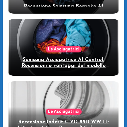
Recensione Samsung Bespoke AI
WW11DB7B94GE/U3: la lavatrice
intelligente che fa risparmiare
Le Asciugatrici
Samsung Asciugatrice AI Control:
Recensioni e vantaggi del modello
pompa di calore
Le Asciugatrici
Recensione Indesit C YD 83D WW IT: