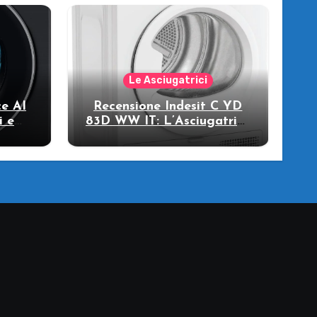
Le Asciugatrici
e AI
Recensione Indesit C YD
i e
83D WW IT: L’Asciugatrice
llo
a Pompa di Calore per il
Tuo Benessere