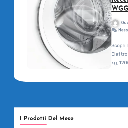
Rece
WGG0
Que
Ness
Scopri 
Elettro
kg, 120
I Prodotti Del Mese