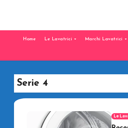
Home
Le Lavatrici
Marchi Lavatrici
Serie 4
Le Lav