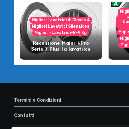
Migl
Migliori Lavatrici di Classe A
Do
Migliori Lavatrici Silenziose
Migli
Migliori-Lavatrici-8-9 Kg
Migl
Recensione Haier I-Pro
Migl
Serie 7 Plus: la lavatrice
che strizza l’occhio al
R
futuro!
WW
lava
Termini e Condizioni
Contatti