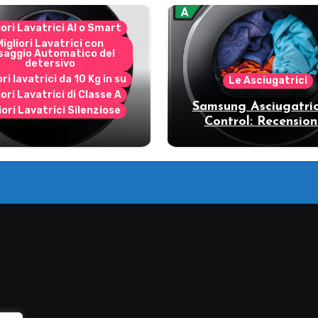
iori Lavatrici AI o Smart
Migliori Lavatrici con
saggio Automatico del
detersivo
ori lavatrici da 10 Kg in su
Le Asciugatrici
iori Lavatrici di Classe A
Samsung Asciugatric
iori Lavatrici Silenziose
Control: Recension
ecensione Samsung
vantaggi del mode
Bespoke AI
pompa di calore
11DB7B94GE/U3: la
trice intelligente che
fa risparmiare