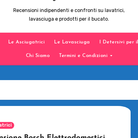
Recensioni indipendenti e confronti su lavatrici,
lavasciuga e prodotti per il bucato.
Le Asciugatrici
Le Lavasciuga
I Detersivi per 
Chi Siamo
Termini e Condizioni
atrici