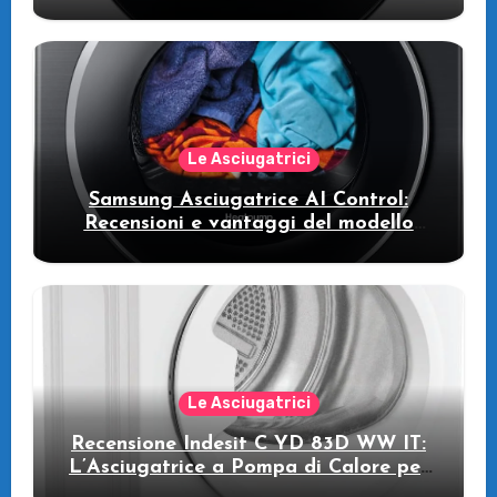
WW11DB7B94GE/U3: la lavatrice
intelligente che fa risparmiare
Le Asciugatrici
Samsung Asciugatrice AI Control:
Recensioni e vantaggi del modello
pompa di calore
Le Asciugatrici
Recensione Indesit C YD 83D WW IT:
L’Asciugatrice a Pompa di Calore per
il Tuo Benessere