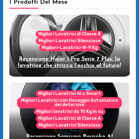
I Prodotti Del Mese
Migliori Lavatrici di Classe A
Migliori Lavatrici Silenziose
Migliori-Lavatrici-8-9 Kg
Recensione Haier I-Pro Serie 7 Plus: la
lavatrice che strizza l’occhio al futuro!
Migliori Lavatrici AI o Smart
Migliori Lavatrici con Dosaggio Automatico
del detersivo
Migliori lavatrici da 10 Kg in su
Migliori Lavatrici di Classe A
Migliori Lavatrici Silenziose
Recensione Samsung Bespoke AI