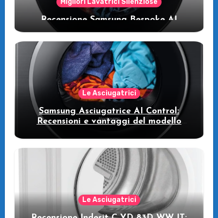
Migliori Lavatrici Silenziose
Recensione Samsung Bespoke AI
WW11DB7B94GE/U3: la lavatrice
intelligente che fa risparmiare
Le Asciugatrici
Samsung Asciugatrice AI Control:
Recensioni e vantaggi del modello
pompa di calore
Le Asciugatrici
Recensione Indesit C YD 83D WW IT: