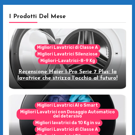
I Prodotti Del Mese
Migliori Lavatrici di Classe A
Migliori Lavatrici Silenziose
Migliori-Lavatrici-8-9 Kg
Recensione Haier I-Pro Serie 7 Plus: la
lavatrice che strizza l’occhio al futuro!
Migliori Lavatrici AI o Smart
Migliori Lavatrici con Dosaggio Automatico
del detersivo
Migliori lavatrici da 10 Kg in su
Migliori Lavatrici di Classe A