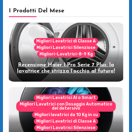
I Prodotti Del Mese
Migliori Lavatrici di Classe A
Migliori Lavatrici Silenziose
Migliori-Lavatrici-8-9 Kg
Recensione Haier I-Pro Serie 7 Plus: la
lavatrice che strizza l’occhio al futuro!
Migliori Lavatrici AI o Smart
Migliori Lavatrici con Dosaggio Automatico
del detersivo
Migliori lavatrici da 10 Kg in su
Migliori Lavatrici di Classe A
Migliori Lavatrici Silenziose