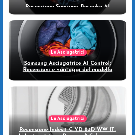
Recensione Samsung Bespoke AI
WW11DB7B94GE/U3: la lavatrice
intelligente che fa risparmiare
Le Asciugatrici
Samsung Asciugatrice AI Control:
Recensioni e vantaggi del modello
pompa di calore
Le Asciugatrici
Recensione Indesit C YD 83D WW IT: