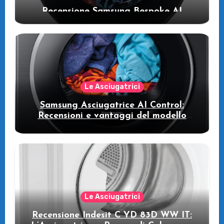
Recensione Samsung Bespoke AI
WW11DB7B94GE/U3: la lavatrice
intelligente che fa risparmiare
Le Asciugatrici
Samsung Asciugatrice AI Control:
Recensioni e vantaggi del modello
pompa di calore
Le Asciugatrici
Recensione Indesit C YD 83D WW IT: