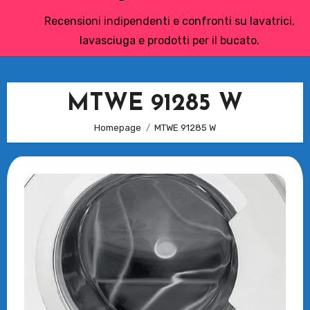
Recensioni indipendenti e confronti su lavatrici,
lavasciuga e prodotti per il bucato.
MTWE 91285 W
Homepage
MTWE 91285 W