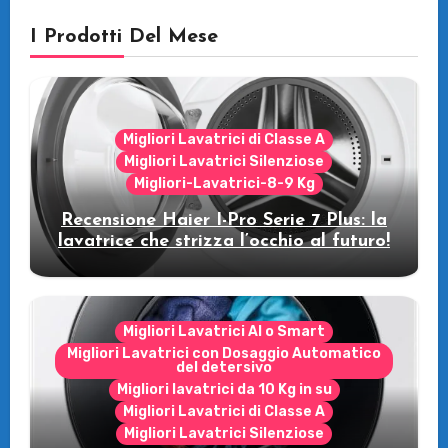
I Prodotti Del Mese
Migliori Lavatrici di Classe A
Migliori Lavatrici Silenziose
Migliori-Lavatrici-8-9 Kg
Recensione Haier I-Pro Serie 7 Plus: la
lavatrice che strizza l’occhio al futuro!
Migliori Lavatrici AI o Smart
Migliori Lavatrici con Dosaggio Automatico
del detersivo
Migliori lavatrici da 10 Kg in su
Migliori Lavatrici di Classe A
Migliori Lavatrici Silenziose