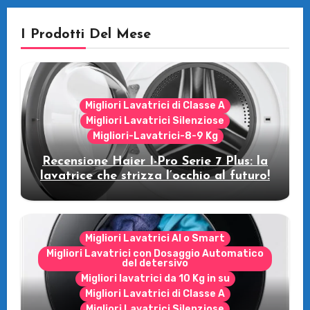
I Prodotti Del Mese
Migliori Lavatrici di Classe A
Migliori Lavatrici Silenziose
Migliori-Lavatrici-8-9 Kg
Recensione Haier I-Pro Serie 7 Plus: la
lavatrice che strizza l’occhio al futuro!
Migliori Lavatrici AI o Smart
Migliori Lavatrici con Dosaggio Automatico
del detersivo
Migliori lavatrici da 10 Kg in su
Migliori Lavatrici di Classe A
Migliori Lavatrici Silenziose