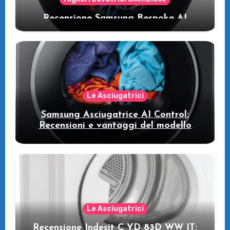
Recensione Samsung Bespoke AI
WW11DB7B94GE/U3: la lavatrice
intelligente che fa risparmiare
Le Asciugatrici
Samsung Asciugatrice AI Control:
Recensioni e vantaggi del modello
pompa di calore
Le Asciugatrici
Recensione Indesit C YD 83D WW IT: