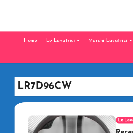
Home
Le Lavatrici
Marchi Lavatrici
LR7D96CW
Le Lav
Recen