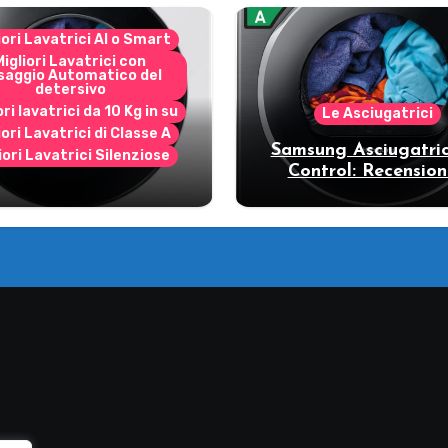
iori Lavatrici AI o Smart
Migliori Lavatrici con
saggio Automatico del
detersivo
ori lavatrici da 10 Kg in su
Le Asciugatrici
iori Lavatrici di Classe A
Samsung Asciugatric
iori Lavatrici Silenziose
Control: Recension
ecensione Samsung
vantaggi del mode
Bespoke AI
pompa di calore
11DB7B94GE/U3: la
trice intelligente che
fa risparmiare