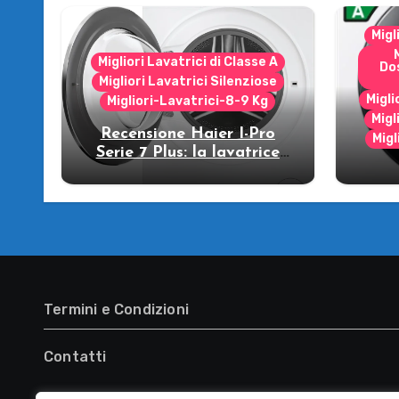
Migl
Migliori Lavatrici di Classe A
Do
Migliori Lavatrici Silenziose
Migli
Migliori-Lavatrici-8-9 Kg
Migl
Recensione Haier I-Pro
Migl
Serie 7 Plus: la lavatrice
che strizza l’occhio al
R
futuro!
WW
lava
Termini e Condizioni
Contatti