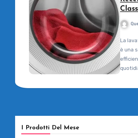
Clas
Que
La lava
è una s
efficie
quotidi
I Prodotti Del Mese