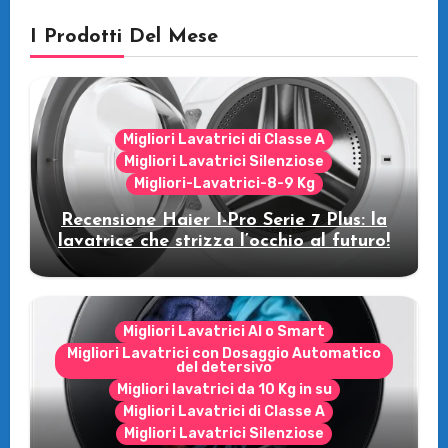
I Prodotti Del Mese
Migliori Lavatrici di Classe A
Migliori Lavatrici Silenziose
Migliori-Lavatrici-8-9 Kg
Recensione Haier I-Pro Serie 7 Plus: la
lavatrice che strizza l’occhio al futuro!
Migliori Lavatrici AI o Smart
Migliori Lavatrici con Dosaggio Automatico
del detersivo
Migliori lavatrici da 10 Kg in su
Migliori Lavatrici di Classe A
Migliori Lavatrici Silenziose