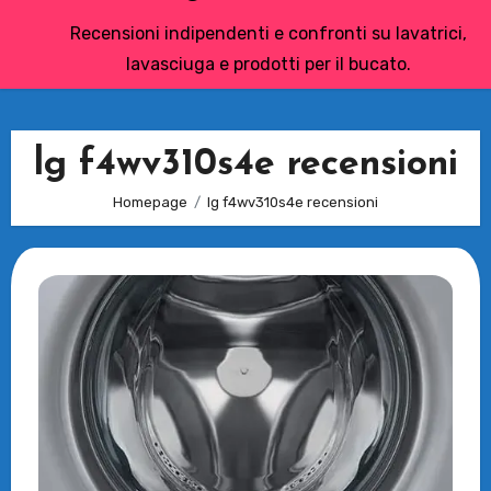
Recensioni indipendenti e confronti su lavatrici,
lavasciuga e prodotti per il bucato.
lg f4wv310s4e recensioni
Homepage
lg f4wv310s4e recensioni