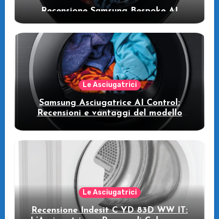
Recensione Samsung Bespoke AI
WW11DB7B94GE/U3: la lavatrice
intelligente che fa risparmiare
Le Asciugatrici
Samsung Asciugatrice AI Control:
Recensioni e vantaggi del modello
pompa di calore
Le Asciugatrici
Recensione Indesit C YD 83D WW IT: