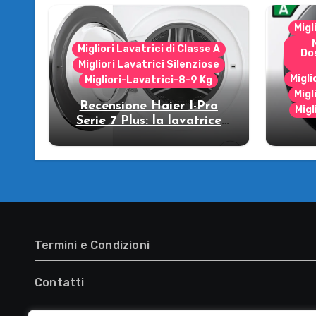
Migl
Migliori Lavatrici di Classe A
Do
Migliori Lavatrici Silenziose
Migli
Migliori-Lavatrici-8-9 Kg
Migl
Recensione Haier I-Pro
Migl
Serie 7 Plus: la lavatrice
che strizza l’occhio al
R
futuro!
WW
lava
Termini e Condizioni
Contatti