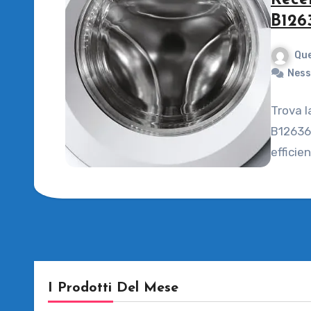
Rece
B126
Que
Ness
Trova l
B12636N
efficie
I Prodotti Del Mese