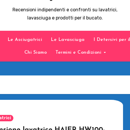
Recensioni indipendenti e confronti su lavatrici,
lavasciuga e prodotti per il bucato.
Le Asciugatrici
Le Lavasciuga
I Detersivi per 
Chi Siamo
Termini e Condizioni
atrici