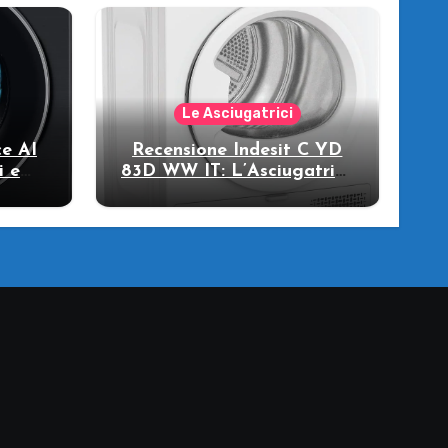
Le Asciugatrici
e AI
Recensione Indesit C YD
i e
83D WW IT: L’Asciugatrice
llo
a Pompa di Calore per il
Tuo Benessere