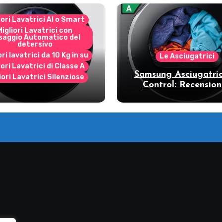
iori Lavatrici AI o Smart
Migliori Lavatrici con
saggio Automatico del
detersivo
ori lavatrici da 10 Kg in su
Le Asciugatrici
iori Lavatrici di Classe A
Samsung Asciugatric
iori Lavatrici Silenziose
Control: Recension
ecensione Samsung
vantaggi del mode
Bespoke AI
pompa di calore
11DB7B94GE/U3: la
trice intelligente che
fa risparmiare