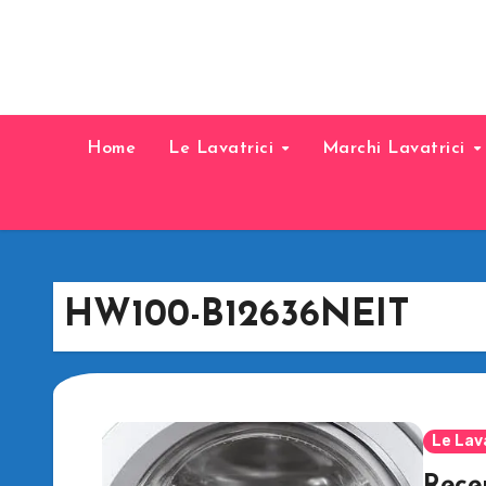
Home
Le Lavatrici
Marchi Lavatrici
HW100-B12636NEIT
Le Lav