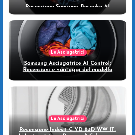
Recensione Samsung Bespoke AI
WW11DB7B94GE/U3: la lavatrice
intelligente che fa risparmiare
Le Asciugatrici
Samsung Asciugatrice AI Control:
Recensioni e vantaggi del modello
pompa di calore
Le Asciugatrici
Recensione Indesit C YD 83D WW IT: