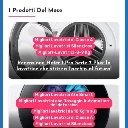
I Prodotti Del Mese
Migliori Lavatrici di Classe A
Migliori Lavatrici Silenziose
Migliori-Lavatrici-8-9 Kg
Recensione Haier I-Pro Serie 7 Plus: la
lavatrice che strizza l’occhio al futuro!
Migliori Lavatrici AI o Smart
Migliori Lavatrici con Dosaggio Automatico
del detersivo
Migliori lavatrici da 10 Kg in su
Migliori Lavatrici di Classe A
Migliori Lavatrici Silenziose