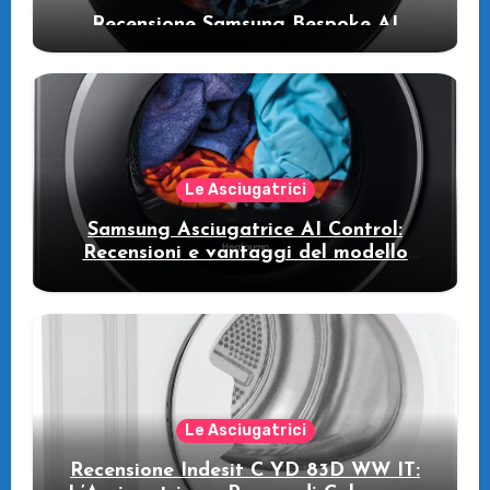
Recensione Samsung Bespoke AI
WW11DB7B94GE/U3: la lavatrice
intelligente che fa risparmiare
Le Asciugatrici
Samsung Asciugatrice AI Control:
Recensioni e vantaggi del modello
pompa di calore
Le Asciugatrici
Recensione Indesit C YD 83D WW IT: