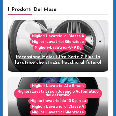
I Prodotti Del Mese
Migliori Lavatrici di Classe A
Migliori Lavatrici Silenziose
Migliori-Lavatrici-8-9 Kg
Recensione Haier I-Pro Serie 7 Plus: la
lavatrice che strizza l’occhio al futuro!
Migliori Lavatrici AI o Smart
Migliori Lavatrici con Dosaggio Automatico
del detersivo
Migliori lavatrici da 10 Kg in su
Migliori Lavatrici di Classe A
Migliori Lavatrici Silenziose