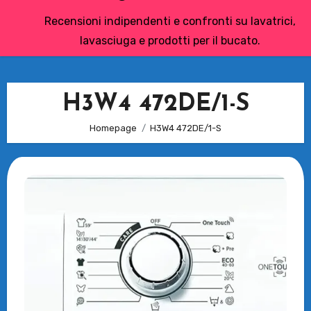
Recensioni indipendenti e confronti su lavatrici,
lavasciuga e prodotti per il bucato.
H3W4 472DE/1-S
Homepage
H3W4 472DE/1-S