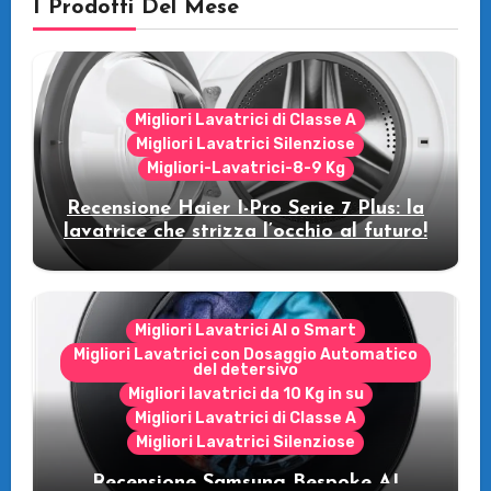
I Prodotti Del Mese
Migliori Lavatrici di Classe A
Migliori Lavatrici Silenziose
Migliori-Lavatrici-8-9 Kg
Recensione Haier I-Pro Serie 7 Plus: la
lavatrice che strizza l’occhio al futuro!
Migliori Lavatrici AI o Smart
Migliori Lavatrici con Dosaggio Automatico
del detersivo
Migliori lavatrici da 10 Kg in su
Migliori Lavatrici di Classe A
Migliori Lavatrici Silenziose
Recensione Samsung Bespoke AI