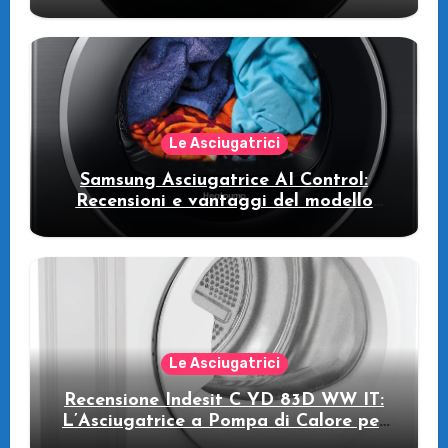
WW11DB7B94GE/U3: la lavatrice
intelligente che fa risparmiare
Le Asciugatrici
Samsung Asciugatrice AI Control:
Recensioni e vantaggi del modello
pompa di calore
Le Asciugatrici
Recensione Indesit C YD 83D WW IT:
L’Asciugatrice a Pompa di Calore per
il Tuo Benessere