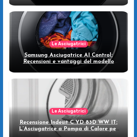
WW11DB7B94GE/U3: la lavatrice
intelligente che fa risparmiare
Le Asciugatrici
Samsung Asciugatrice AI Control:
Recensioni e vantaggi del modello
pompa di calore
Le Asciugatrici
Recensione Indesit C YD 83D WW IT:
L’Asciugatrice a Pompa di Calore per
il Tuo Benessere