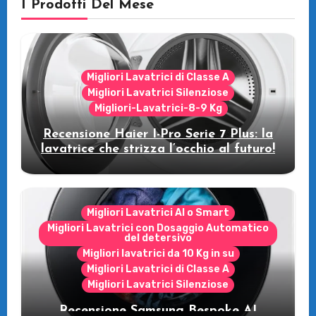
I Prodotti Del Mese
Migliori Lavatrici di Classe A
Migliori Lavatrici Silenziose
Migliori-Lavatrici-8-9 Kg
Recensione Haier I-Pro Serie 7 Plus: la
lavatrice che strizza l’occhio al futuro!
Migliori Lavatrici AI o Smart
Migliori Lavatrici con Dosaggio Automatico
del detersivo
Migliori lavatrici da 10 Kg in su
Migliori Lavatrici di Classe A
Migliori Lavatrici Silenziose
Recensione Samsung Bespoke AI