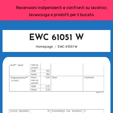
Recensioni indipendenti e confronti su lavatrici,
lavasciuga e prodotti per il bucato.
EWC 61051 W
Homepage
EWC 61051 W