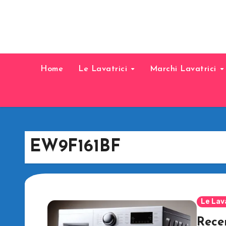
Home
Le Lavatrici
Marchi Lavatrici
EW9F161BF
Le Lav
Rece