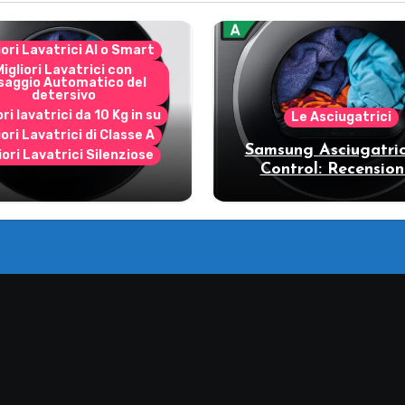
iori Lavatrici AI o Smart
Migliori Lavatrici con
saggio Automatico del
detersivo
ori lavatrici da 10 Kg in su
Le Asciugatrici
iori Lavatrici di Classe A
Samsung Asciugatric
iori Lavatrici Silenziose
Control: Recension
ecensione Samsung
vantaggi del mode
Bespoke AI
pompa di calore
11DB7B94GE/U3: la
trice intelligente che
fa risparmiare