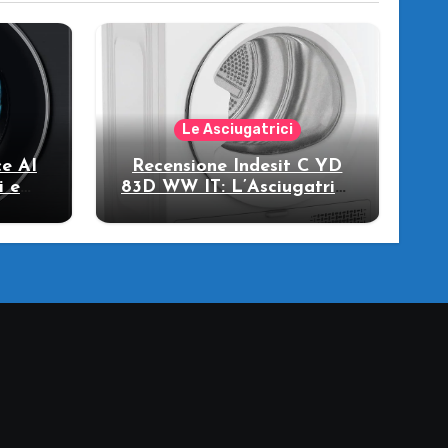
Le Asciugatrici
e AI
Recensione Indesit C YD
i e
83D WW IT: L’Asciugatrice
llo
a Pompa di Calore per il
Tuo Benessere