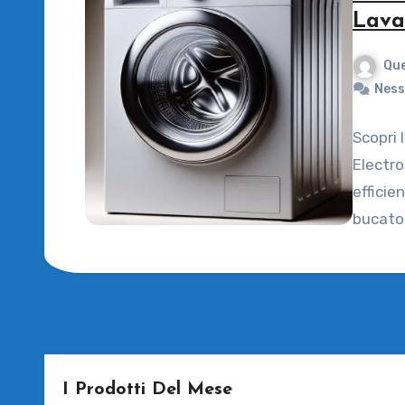
Lava
Que
Ness
Scopri 
Electro
efficie
bucato
I Prodotti Del Mese