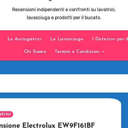
Recensioni indipendenti e confronti su lavatrici,
lavasciuga e prodotti per il bucato.
Le Asciugatrici
Le Lavasciuga
I Detersivi per 
Chi Siamo
Termini e Condizioni
atrici
nsione Electrolux EW9F161BF