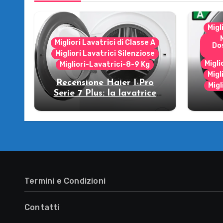
Migl
Migliori Lavatrici di Classe A
Do
Migliori Lavatrici Silenziose
Migli
Migliori-Lavatrici-8-9 Kg
Migl
Recensione Haier I-Pro
Migl
Serie 7 Plus: la lavatrice
che strizza l’occhio al
R
futuro!
WW
lava
Termini e Condizioni
Contatti