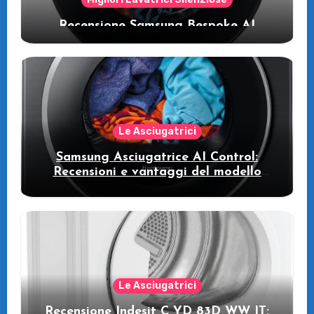
Recensione Samsung Bespoke AI
WW11DB7B94GE/U3: la lavatrice
intelligente che fa risparmiare
Le Asciugatrici
Samsung Asciugatrice AI Control:
Recensioni e vantaggi del modello
pompa di calore
Le Asciugatrici
Recensione Indesit C YD 83D WW IT: