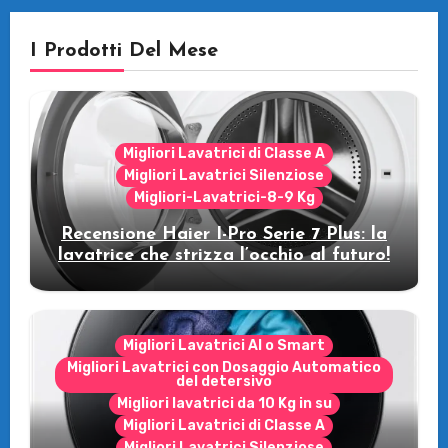
I Prodotti Del Mese
Migliori Lavatrici di Classe A
Migliori Lavatrici Silenziose
Migliori-Lavatrici-8-9 Kg
Recensione Haier I-Pro Serie 7 Plus: la
lavatrice che strizza l’occhio al futuro!
Migliori Lavatrici AI o Smart
Migliori Lavatrici con Dosaggio Automatico
del detersivo
Migliori lavatrici da 10 Kg in su
Migliori Lavatrici di Classe A
Migliori Lavatrici Silenziose