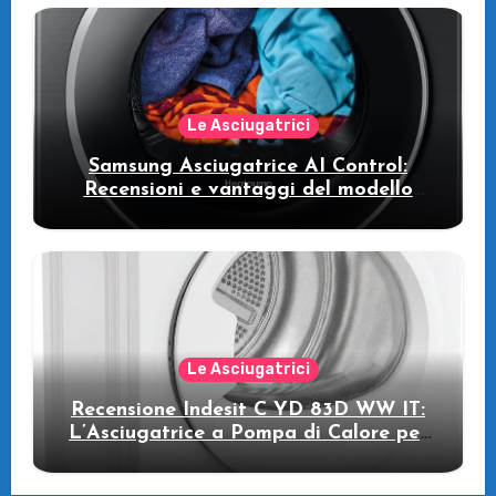
intelligente che fa risparmiare
Le Asciugatrici
Samsung Asciugatrice AI Control:
Recensioni e vantaggi del modello
pompa di calore
Le Asciugatrici
Recensione Indesit C YD 83D WW IT:
L’Asciugatrice a Pompa di Calore per
il Tuo Benessere