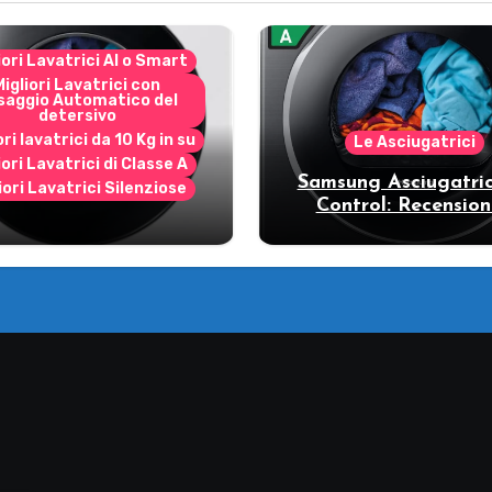
iori Lavatrici AI o Smart
Migliori Lavatrici con
saggio Automatico del
detersivo
ori lavatrici da 10 Kg in su
Le Asciugatrici
iori Lavatrici di Classe A
Samsung Asciugatric
iori Lavatrici Silenziose
Control: Recension
ecensione Samsung
vantaggi del mode
Bespoke AI
pompa di calore
11DB7B94GE/U3: la
trice intelligente che
fa risparmiare