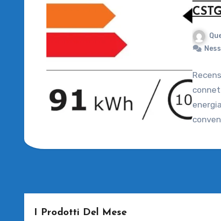
CSTG
Que
Ness
Recens
connett
energia,
conven
I Prodotti Del Mese