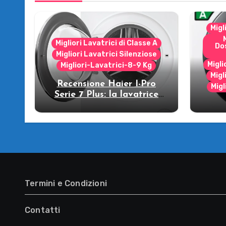
Migl
Migliori Lavatrici di Classe A
Do
Migliori Lavatrici Silenziose
Migli
Migliori-Lavatrici-8-9 Kg
Migl
Recensione Haier I-Pro
Migl
Serie 7 Plus: la lavatrice
che strizza l’occhio al
R
futuro!
WW
lava
Termini e Condizioni
Contatti