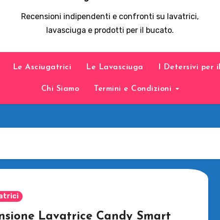
Recensioni indipendenti e confronti su lavatrici,
lavasciuga e prodotti per il bucato.
Le Asciugatrici
Le Lavasciuga
I Detersivi per 
Chi Siamo
Termini e Condizioni
atrici
nsione Lavatrice Candy Smart