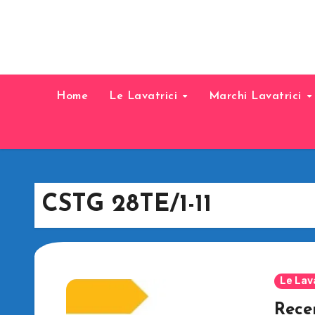
Home
Le Lavatrici
Marchi Lavatrici
CSTG 28TE/1-11
Le Lav
Rece