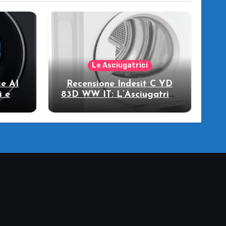
Le Asciugatrici
e AI
Recensione Indesit C YD
i e
83D WW IT: L’Asciugatrice
llo
a Pompa di Calore per il
Tuo Benessere