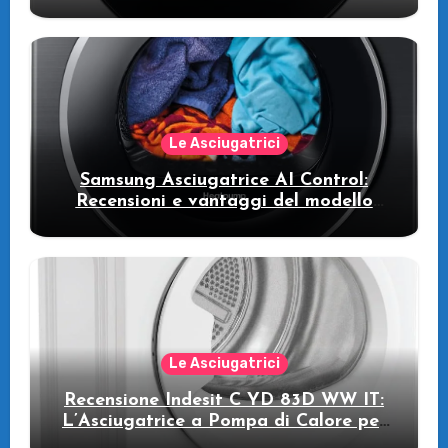
WW11DB7B94GE/U3: la lavatrice
intelligente che fa risparmiare
Le Asciugatrici
Samsung Asciugatrice AI Control:
Recensioni e vantaggi del modello
pompa di calore
Le Asciugatrici
Recensione Indesit C YD 83D WW IT:
L’Asciugatrice a Pompa di Calore per
il Tuo Benessere