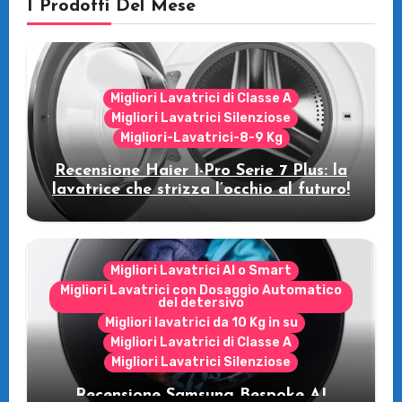
I Prodotti Del Mese
Migliori Lavatrici di Classe A
Migliori Lavatrici Silenziose
Migliori-Lavatrici-8-9 Kg
Recensione Haier I-Pro Serie 7 Plus: la
lavatrice che strizza l’occhio al futuro!
Migliori Lavatrici AI o Smart
Migliori Lavatrici con Dosaggio Automatico
del detersivo
Migliori lavatrici da 10 Kg in su
Migliori Lavatrici di Classe A
Migliori Lavatrici Silenziose
Recensione Samsung Bespoke AI