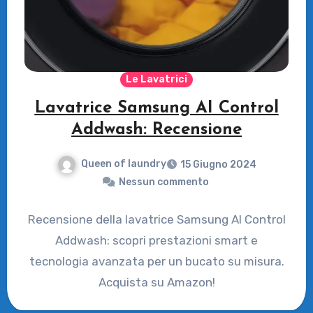
Le Lavatrici
Lavatrice Samsung AI Control
Addwash: Recensione
Queen of laundry
15 Giugno 2024
Nessun commento
Recensione della lavatrice Samsung AI Control
Addwash: scopri prestazioni smart e
tecnologia avanzata per un bucato su misura.
Acquista su Amazon!