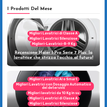
I Prodotti Del Mese
Migliori Lavatrici di Classe A
Migliori Lavatrici Silenziose
Migliori-Lavatrici-8-9 Kg
Recensione Haier I-Pro Serie 7 Plus: la
lavatrice che strizza l’occhio al futuro!
Migliori Lavatrici AI o Smart
Migliori Lavatrici con Dosaggio Automatico
del detersivo
Migliori lavatrici da 10 Kg in su
Migliori Lavatrici di Classe A
Migliori Lavatrici Silenziose