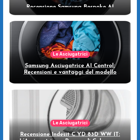
Recensione Samsung Bespoke AI
WW11DB7B94GE/U3: la lavatrice
intelligente che fa risparmiare
Le Asciugatrici
Samsung Asciugatrice AI Control:
Recensioni e vantaggi del modello
pompa di calore
Le Asciugatrici
Recensione Indesit C YD 83D WW IT: