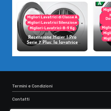
Migl
Migliori Lavatrici di Classe A
Do
Migliori Lavatrici Silenziose
Migli
Migliori-Lavatrici-8-9 Kg
Migl
Recensione Haier I-Pro
Migl
Serie 7 Plus: la lavatrice
che strizza l’occhio al
R
futuro!
WW
lava
Termini e Condizioni
Contatti