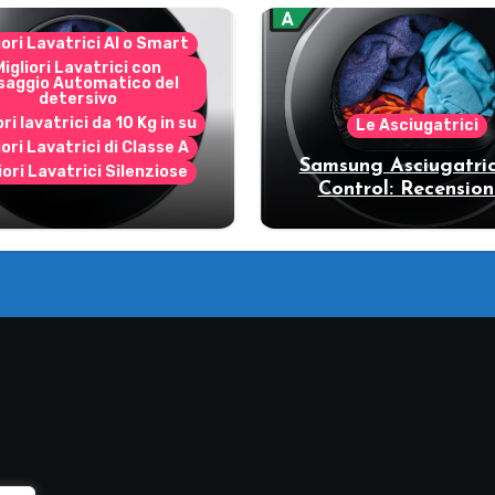
iori Lavatrici AI o Smart
Migliori Lavatrici con
saggio Automatico del
detersivo
ori lavatrici da 10 Kg in su
Le Asciugatrici
iori Lavatrici di Classe A
Samsung Asciugatric
iori Lavatrici Silenziose
Control: Recension
ecensione Samsung
vantaggi del mode
Bespoke AI
pompa di calore
11DB7B94GE/U3: la
trice intelligente che
fa risparmiare