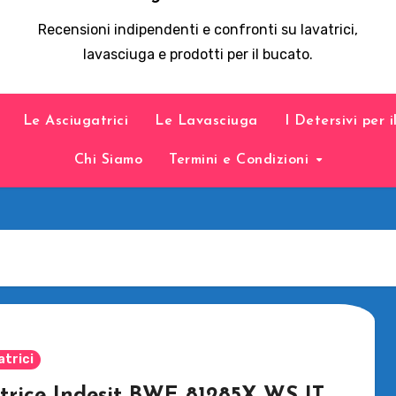
Recensioni indipendenti e confronti su lavatrici,
lavasciuga e prodotti per il bucato.
Le Asciugatrici
Le Lavasciuga
I Detersivi per 
Chi Siamo
Termini e Condizioni
atrici