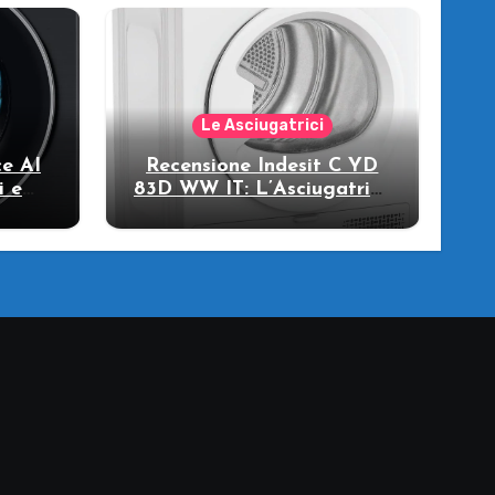
Le Asciugatrici
e AI
Recensione Indesit C YD
i e
83D WW IT: L’Asciugatrice
llo
a Pompa di Calore per il
Tuo Benessere