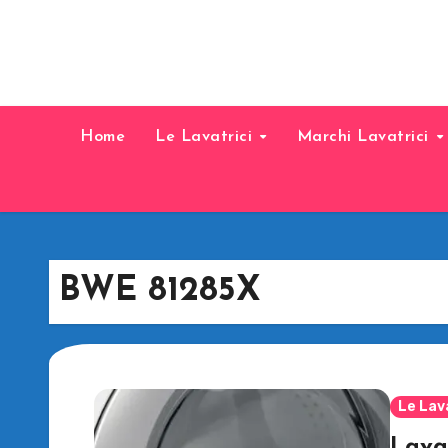
Home
Le Lavatrici
Marchi Lavatrici
BWE 81285X
Le Lav