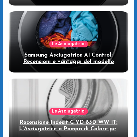
WW11DB7B94GE/U3: la lavatrice
intelligente che fa risparmiare
Le Asciugatrici
Samsung Asciugatrice AI Control:
Recensioni e vantaggi del modello
pompa di calore
Le Asciugatrici
Recensione Indesit C YD 83D WW IT:
L’Asciugatrice a Pompa di Calore per
il Tuo Benessere