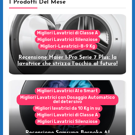
I Prodotti Del Mese
Migliori Lavatrici di Classe A
Migliori Lavatrici Silenziose
Migliori-Lavatrici-8-9 Kg
Recensione Haier I-Pro Serie 7 Plus: la
lavatrice che strizza l’occhio al futuro!
Migliori Lavatrici AI o Smart
Migliori Lavatrici con Dosaggio Automatico
del detersivo
Migliori lavatrici da 10 Kg in su
Migliori Lavatrici di Classe A
Migliori Lavatrici Silenziose
Recensione Samsung Bespoke AI