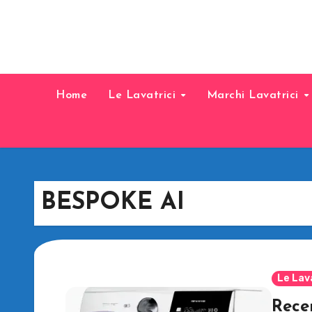
Home
Le Lavatrici
Marchi Lavatrici
BESPOKE AI
Le Lav
Rece