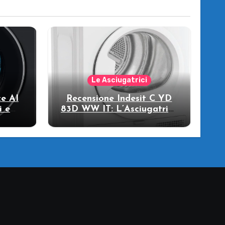
Le Asciugatrici
e AI
Recensione Indesit C YD
i e
83D WW IT: L’Asciugatrice
llo
a Pompa di Calore per il
Tuo Benessere