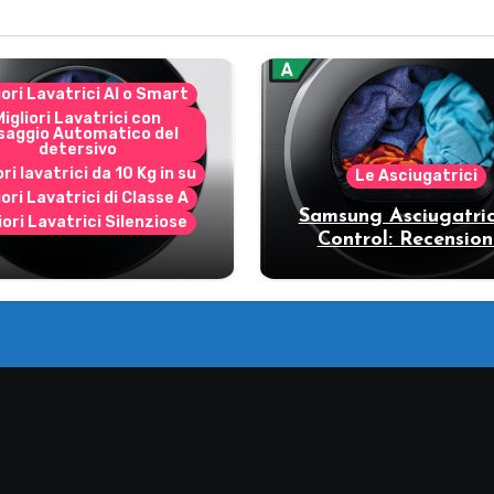
iori Lavatrici AI o Smart
Migliori Lavatrici con
saggio Automatico del
detersivo
ori lavatrici da 10 Kg in su
Le Asciugatrici
iori Lavatrici di Classe A
Samsung Asciugatric
iori Lavatrici Silenziose
Control: Recension
ecensione Samsung
vantaggi del mode
Bespoke AI
pompa di calore
11DB7B94GE/U3: la
trice intelligente che
fa risparmiare