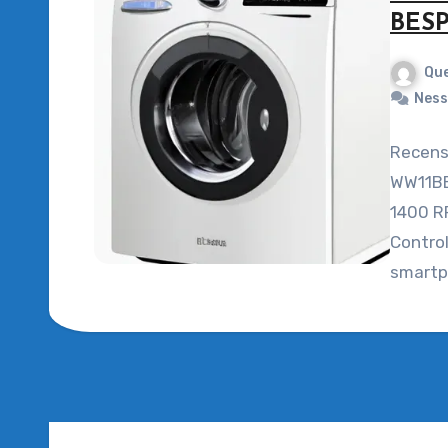
BES
Que
Ness
Recens
WW11BB
1400 RP
Control
smartp