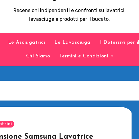
Recensioni indipendenti e confronti su lavatrici,
lavasciuga e prodotti per il bucato.
Le Asciugatrici
Le Lavasciuga
I Detersivi per 
Chi Siamo
Termini e Condizioni
atrici
nsione Samsung Lavatrice