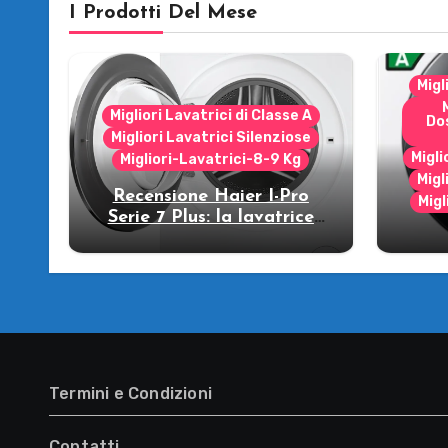
I Prodotti Del Mese
Migl
Migliori Lavatrici di Classe A
Do
Migliori Lavatrici Silenziose
Migli
Migliori-Lavatrici-8-9 Kg
Migl
Recensione Haier I-Pro
Migl
Serie 7 Plus: la lavatrice
che strizza l’occhio al
R
futuro!
WW
lava
Termini e Condizioni
Contatti