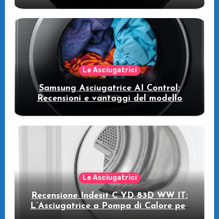
WW11DB7B94GE/U3: la lavatrice
intelligente che fa risparmiare
Le Asciugatrici
Samsung Asciugatrice AI Control:
Recensioni e vantaggi del modello
pompa di calore
Le Asciugatrici
Recensione Indesit C YD 83D WW IT:
L’Asciugatrice a Pompa di Calore per
il Tuo Benessere