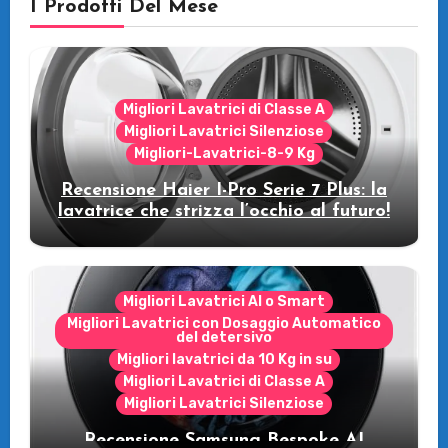
I Prodotti Del Mese
Migliori Lavatrici di Classe A
Migliori Lavatrici Silenziose
Migliori-Lavatrici-8-9 Kg
Recensione Haier I-Pro Serie 7 Plus: la
lavatrice che strizza l’occhio al futuro!
Migliori Lavatrici AI o Smart
Migliori Lavatrici con Dosaggio Automatico
del detersivo
Migliori lavatrici da 10 Kg in su
Migliori Lavatrici di Classe A
Migliori Lavatrici Silenziose
Recensione Samsung Bespoke AI