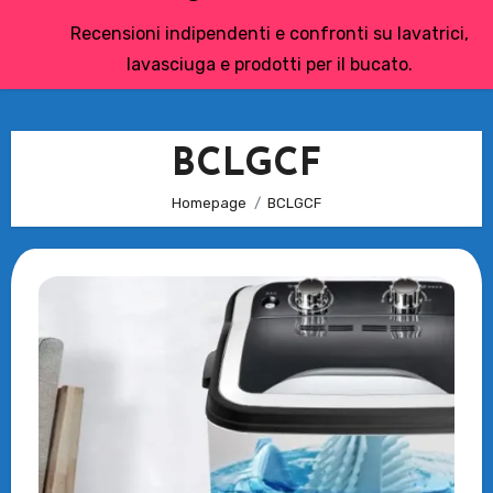
Recensioni indipendenti e confronti su lavatrici,
lavasciuga e prodotti per il bucato.
BCLGCF
Homepage
BCLGCF