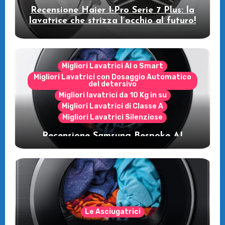
Recensione Haier I-Pro Serie 7 Plus: la
lavatrice che strizza l’occhio al futuro!
Migliori Lavatrici AI o Smart
Migliori Lavatrici con Dosaggio Automatico
del detersivo
Migliori lavatrici da 10 Kg in su
Migliori Lavatrici di Classe A
Migliori Lavatrici Silenziose
Recensione Samsung Bespoke AI
WW11DB7B94GE/U3: la lavatrice
intelligente che fa risparmiare
Le Asciugatrici