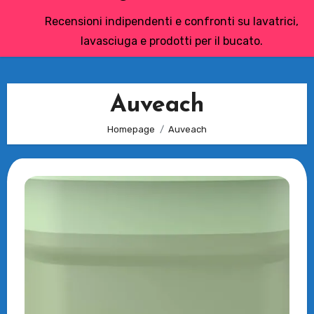
Recensioni indipendenti e confronti su lavatrici,
lavasciuga e prodotti per il bucato.
Auveach
Homepage
Auveach