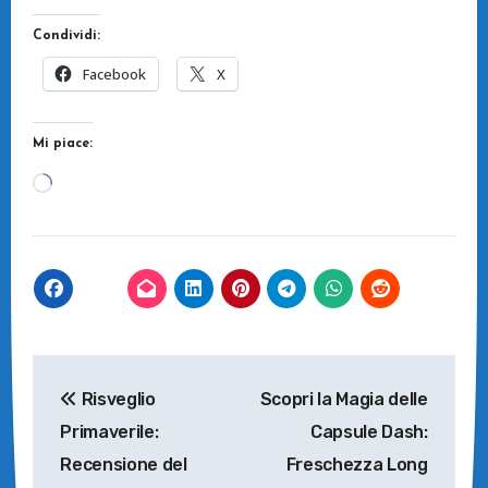
Condividi:
Facebook
X
Mi piace:
Caricamento
in
corso…
Navigazione
Risveglio
Scopri la Magia delle
articoli
Primaverile:
Capsule Dash:
Recensione del
Freschezza Long