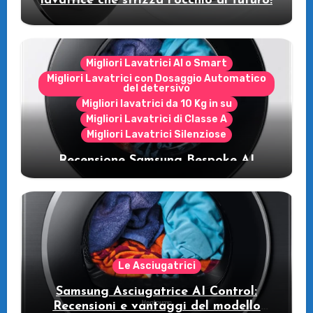
lavatrice che strizza l’occhio al futuro!
Migliori Lavatrici AI o Smart
Migliori Lavatrici con Dosaggio Automatico
del detersivo
Migliori lavatrici da 10 Kg in su
Migliori Lavatrici di Classe A
Migliori Lavatrici Silenziose
Recensione Samsung Bespoke AI
WW11DB7B94GE/U3: la lavatrice
intelligente che fa risparmiare
Le Asciugatrici
Samsung Asciugatrice AI Control:
Recensioni e vantaggi del modello