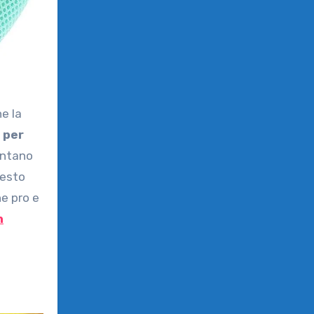
 per
entano
uesto
ne pro e
n