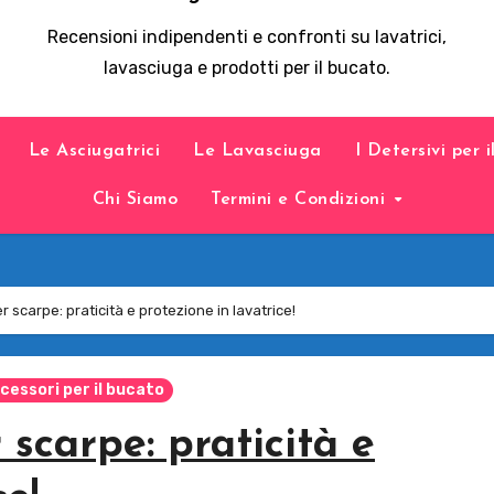
Recensioni indipendenti e confronti su lavatrici,
lavasciuga e prodotti per il bucato.
Le Asciugatrici
Le Lavasciuga
I Detersivi per 
Chi Siamo
Termini e Condizioni
er scarpe: praticità e protezione in lavatrice!
cessori per il bucato
 scarpe: praticità e