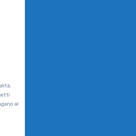
lità.
getti
ngano al