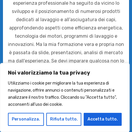
esperienza professionale ha seguito da vicino lo
sviluppo e il posizionamento di numerosi prodotti
dedicati al lavaggio e all’asciugatura dei capi,
approfondendo aspetti come efficienza energetica,
tecnologia dei motori, programmi di lavaggio e
innovazioni. Ma la mia formazione vera e propria non
è passata da slide, presentazioni, analisi di mercato
ma dall'esperienza. Se devi imparare qualcosa non lo
fai solo lavorando in un ufficio ma anche a casa nel
Noi valorizziamo la tua privacy
mio caso. Con tre figli e un cane ho gestito e gestisco
Utilizziamo i cookie per migliorare la tua esperienza di
una montagna di bucato ogni settimana. Ho vissuto
navigazione, offrire annunci o contenuti personalizzati e
da sola prima di mettere su famiglia, ho provato negli
analizzare il nostro traffico. Cliccando su "Accetta tutto",
anni (che aimé iniziano a essere tanti) decine di
acconsenti all'uso dei cookie.
soluzioni tra lavatrici, lavasciuga, asciugatrici e
prodotti per il bucato. Su MiglioriLavatrici.com
Personalizza.
Rifiuta tutto.
Accetta tutto.
condivido guide, recensioni e confronti tra modelli,