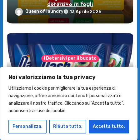
detersivo in fogli
Queen of laundry
13 Aprile 2026
I Detersivi per il bucato
Dash Power Pods: Efficacia Extra-
Igienizzante per Capi Colorati!
Noi valorizziamo la tua privacy
Queen of laundry
12 Febbraio 2026
Utilizziamo i cookie per migliorare la tua esperienza di
navigazione, offrire annunci o contenuti personalizzati e
analizzare il nostro traffico. Cliccando su "Accetta tutto",
acconsenti all'uso dei cookie.
Personalizza.
Rifiuta tutto.
Accetta tutto.
I Detersivi per il bucato