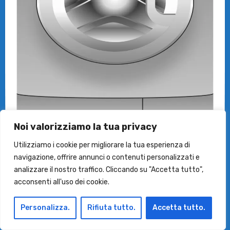
Noi valorizziamo la tua privacy
This image is property of pixabay.com.
Utilizziamo i cookie per migliorare la tua esperienza di
navigazione, offrire annunci o contenuti personalizzati e
analizzare il nostro traffico. Cliccando su "Accetta tutto",
Condividi:
acconsenti all'uso dei cookie.
Facebook
X
Personalizza.
Rifiuta tutto.
Accetta tutto.
Mi piace: