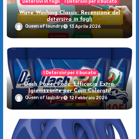
Detersivi in fogli
I Detersivi per il bucato
Wave Washing Classic: Recensione del
detersivo in fogli
Queen of laundry
13 Aprile 2026
I Detersivi per il bucato
Dash Power Pods: Efficacia Extra-
Igienizzante per Capi Colorati!
Queen of laundry
12 Febbraio 2026