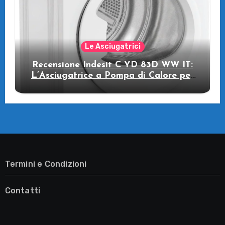
Le Asciugatrici
Recensione Indesit C YD 83D WW IT:
L’Asciugatrice a Pompa di Calore per
il Tuo Benessere
Termini e Condizioni
Contatti