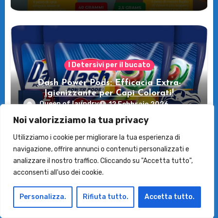
I Detersivi per il bucato
Dash Power Pods: Efficacia Extra-
Igienizzante per Capi Colorati!
Queen of laundry
12 Febbraio 2026
Noi valorizziamo la tua privacy
Utilizziamo i cookie per migliorare la tua esperienza di
navigazione, offrire annunci o contenuti personalizzati e
analizzare il nostro traffico. Cliccando su "Accetta tutto",
acconsenti all'uso dei cookie.
I Detersivi per il bucato
Dash Detersivo Liquido: Efficacia e
Personalizza.
Rifiuta tutto.
Accetta tutto.
Freschezza per 105 Lavaggi!
Queen of laundry
12 Febbraio 2026