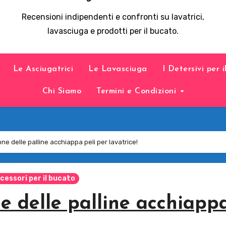
Recensioni indipendenti e confronti su lavatrici,
lavasciuga e prodotti per il bucato.
Le Asciugatrici
Le Lavasciuga
I Detersivi per 
Chi Siamo
Termini e Condizioni
ne delle palline acchiappa peli per lavatrice!
cessori per il bucato
ne delle palline acchiapp