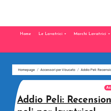
Home
Le Lavatrici
Marchi Lavatrici
Homepage
Accessori per il bucato
Addio Peli: Recensio
Ac
Addio Peli: Recensio