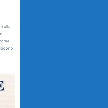
e alla
 e
o come
fuggono