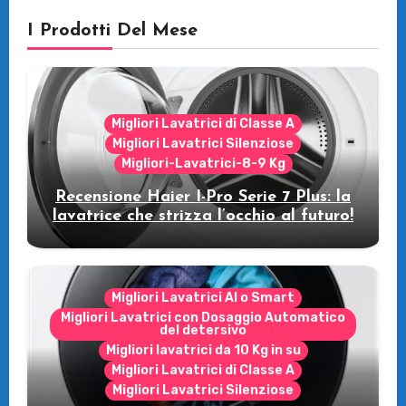
I Prodotti Del Mese
Migliori Lavatrici di Classe A
Migliori Lavatrici Silenziose
Migliori-Lavatrici-8-9 Kg
Recensione Haier I-Pro Serie 7 Plus: la
lavatrice che strizza l’occhio al futuro!
Migliori Lavatrici AI o Smart
Migliori Lavatrici con Dosaggio Automatico
del detersivo
Migliori lavatrici da 10 Kg in su
Migliori Lavatrici di Classe A
Migliori Lavatrici Silenziose