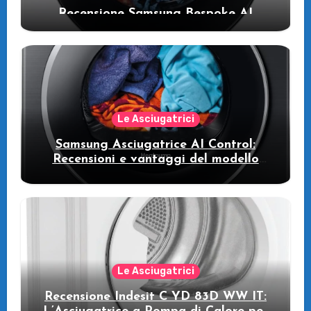
Recensione Samsung Bespoke AI
WW11DB7B94GE/U3: la lavatrice
intelligente che fa risparmiare
Le Asciugatrici
Samsung Asciugatrice AI Control:
Recensioni e vantaggi del modello
pompa di calore
Le Asciugatrici
Recensione Indesit C YD 83D WW IT: