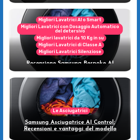
Migliori Lavatrici AI o Smart
Migliori Lavatrici con Dosaggio Automatico
del detersivo
Migliori lavatrici da 10 Kg in su
Migliori Lavatrici di Classe A
Migliori Lavatrici Silenziose
Recensione Samsung Bespoke AI
WW11DB7B94GE/U3: la lavatrice
intelligente che fa risparmiare
Le Asciugatrici
Samsung Asciugatrice AI Control:
Recensioni e vantaggi del modello
pompa di calore