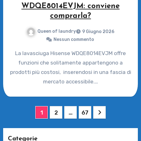
WDQE8014EVJM: conviene
comprarla?
Queen of laundry
9 Giugno 2026
Nessun commento
La lavasciuga Hisense WDQE8014EVJM offre
funzioni che solitamente appartengono a
prodotti più costosi, inserendosi in una fascia di
mercato accessibile.…
Paginazione
1
2
…
67
degli
articoli
Categorie