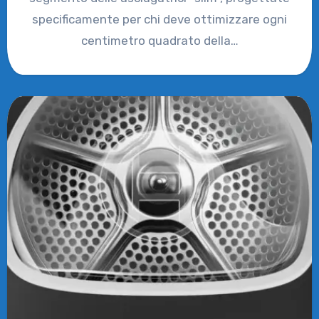
specificamente per chi deve ottimizzare ogni
centimetro quadrato della…