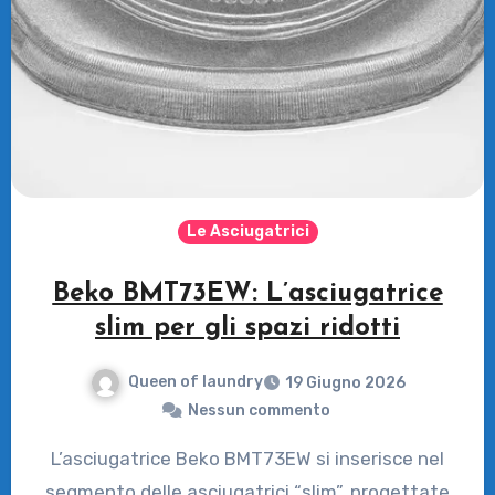
Le Asciugatrici
Beko BMT73EW: L’asciugatrice
slim per gli spazi ridotti
Queen of laundry
19 Giugno 2026
Nessun commento
L’asciugatrice Beko BMT73EW si inserisce nel
segmento delle asciugatrici “slim”, progettate